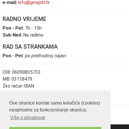
e-mail:
info@gmsplit.hr
RADNO VRIJEME
Pon - Pet
: 7h - 15h
Sub-Ned
: Ne radimo
RAD SA STRANKAMA
Pon - Pet
:
po prethodnoj najavi
OIB: 06090835733
MB: 03118479
Žiro račun IBAN:
HR3824020061101126563
Ove stranice koriste samo kolačiće (cookies)
neophodne za funkcioniranje stranica.
Više o privatnosti