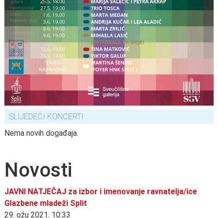
SLIJEDEĆI KONCERTI
Nema novih događaja.
Novosti
JAVNI NATJEČAJ za izbor i imenovanje ravnatelja/ice
Glazbene mladeži Split
29. ožu 2021. 10:33